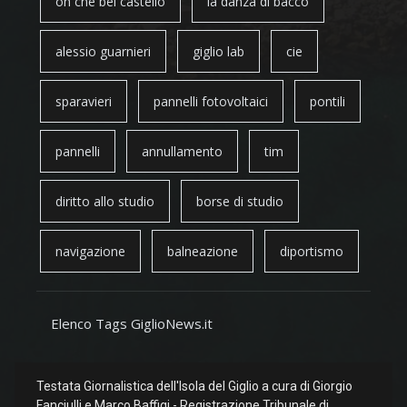
oh che bel castello
la danza di bacco
alessio guarnieri
giglio lab
cie
sparavieri
pannelli fotovoltaici
pontili
pannelli
annullamento
tim
diritto allo studio
borse di studio
navigazione
balneazione
diportismo
Elenco Tags GiglioNews.it
Testata Giornalistica dell'Isola del Giglio a cura di Giorgio
Fanciulli e Marco Baffigi - Registrazione Tribunale di