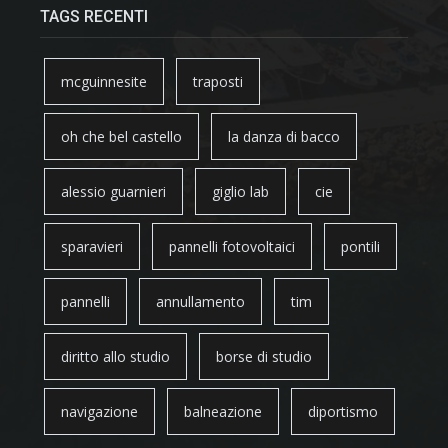
TAGS RECENTI
mcguinnesite
traposti
oh che bel castello
la danza di bacco
alessio guarnieri
giglio lab
cie
sparavieri
pannelli fotovoltaici
pontili
pannelli
annullamento
tim
diritto allo studio
borse di studio
navigazione
balneazione
diportismo