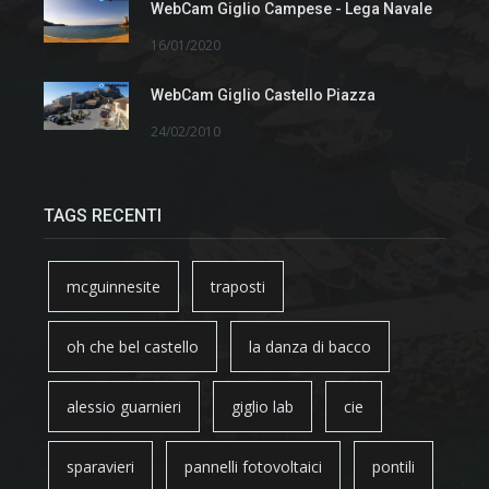
WebCam Giglio Campese - Lega Navale
16/01/2020
WebCam Giglio Castello Piazza
24/02/2010
TAGS RECENTI
mcguinnesite
traposti
oh che bel castello
la danza di bacco
alessio guarnieri
giglio lab
cie
sparavieri
pannelli fotovoltaici
pontili