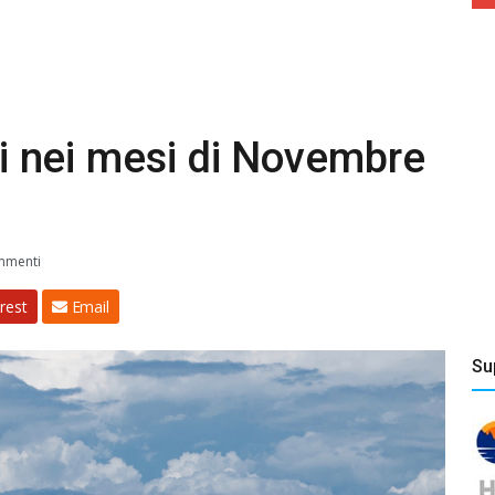
tti nei mesi di Novembre
mmenti
rest
Email
Su