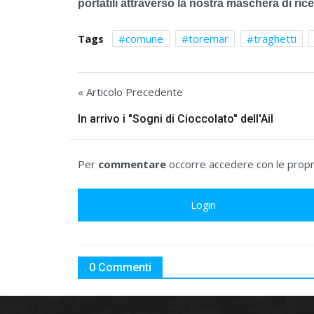
portatili attraverso la nostra maschera di ric
Tags
comune
toremar
traghetti
« Articolo Precedente
In arrivo i "Sogni di Cioccolato" dell'Ail
Per
commentare
occorre accedere con le propri
Login
0 Commenti