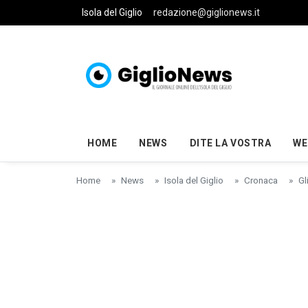
Skip to main content
Isola del Giglio
redazione@giglionews.it
HOME
NEWS
DITE LA VOSTRA
WE
Home
News
Isola del Giglio
Cronaca
Gl