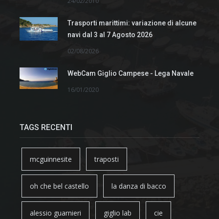
24/02/2010
Trasporti marittimi: variazione di alcune
navi dal 3 al 7 Agosto 2026
02/08/2026
WebCam Giglio Campese - Lega Navale
16/01/2020
TAGS RECENTI
mcguinnesite
traposti
oh che bel castello
la danza di bacco
alessio guarnieri
giglio lab
cie