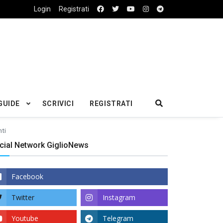
Login
Registrati
GUIDE
SCRIVICI
REGISTRATI
nti
cial Network GiglioNews
Facebook
Twitter
Instagram
Youtube
Telegram