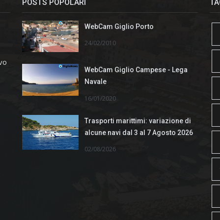
POSTS POPOLARI
TA
WebCam Giglio Porto
24/02/2010
ivo
WebCam Giglio Campese - Lega
Navale
16/01/2020
Trasporti marittimi: variazione di
alcune navi dal 3 al 7 Agosto 2026
02/08/2026