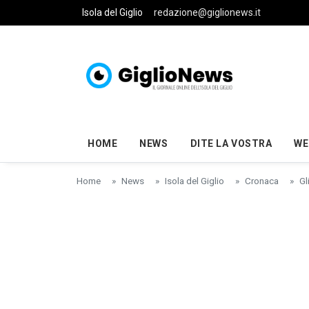
Skip to main content
Isola del Giglio
redazione@giglionews.it
HOME
NEWS
DITE LA VOSTRA
WE
Home
News
Isola del Giglio
Cronaca
Gl