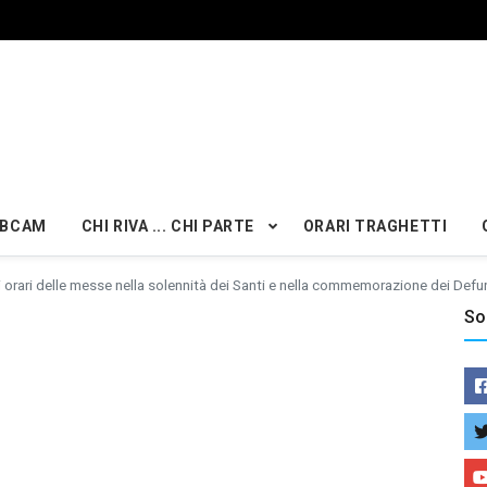
BCAM
CHI RIVA ... CHI PARTE
ORARI TRAGHETTI
i orari delle messe nella solennità dei Santi e nella commemorazione dei Defu
So