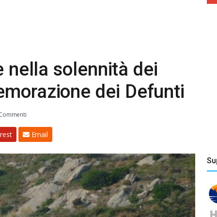
e nella solennità dei
emorazione dei Defunti
Commenti
rest
Email
Su