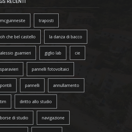
GS RECENTI
mcguinnesite
traposti
oh che bel castello
la danza di bacco
alessio guarnieri
giglio lab
cie
sparavieri
pannelli fotovoltaici
pontili
pannelli
annullamento
tim
diritto allo studio
borse di studio
navigazione