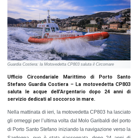
Guardia Costiera: la Motovedetta CP803 saluta il Circomare
Ufficio Circondariale Marittimo di Porto Santo
Stefano
Guardia Costiera – La motovedetta CP803
saluta le acque dell’Argentario dopo 24 anni di
servizio dedicati al soccorso in mare.
Nella mattinata di ieri, la motovedetta CP803 ha lasciato
gli ormeggi per l’ultima volta dal Molo Garibaldi del porto
di Porto Santo Stefano iniziando la navigazione verso la
Sardegna, ove è stata riassegnata, dopo 24 anni di