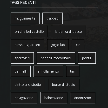
TAGS RECENTI
mcguinnesite
traposti
oh che bel castello
la danza di bacco
alessio guarnieri
giglio lab
cie
sparavieri
pannelli fotovoltaici
pontili
pannelli
annullamento
tim
diritto allo studio
borse di studio
navigazione
balneazione
diportismo