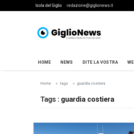
Skip to main content
Isola del Giglio
redazione@giglionews.it
HOME
NEWS
DITE LA VOSTRA
WE
Home
tags
guardia costiera
Tags :
guardia costiera