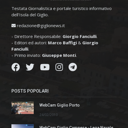
Testata Giornalistica e portale turistico informativo
dell'Isola del Giglio.
redazione@giglionews.it
- Direttore Responsabile:
Giorgio Fanciulli
.
- Editori ed autori:
Marco Baffigi
&
Giorgio
Fanciulli
.
- Primo inviato:
Giuseppe Monti
.
POSTS POPOLARI
WebCam Giglio Porto
24/02/2010
WebCam Giglio Campese - Lega Navale