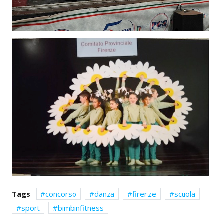
Tags
concorso
danza
firenze
scuola
sport
bimbinfitness