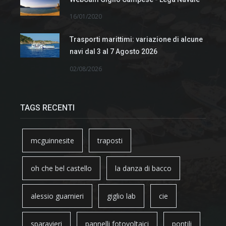
16/01/2020
Trasporti marittimi: variazione di alcune
navi dal 3 al 7 Agosto 2026
02/08/2026
TAGS RECENTI
mcguinnesite
traposti
oh che bel castello
la danza di bacco
alessio guarnieri
giglio lab
cie
sparavieri
pannelli fotovoltaici
pontili