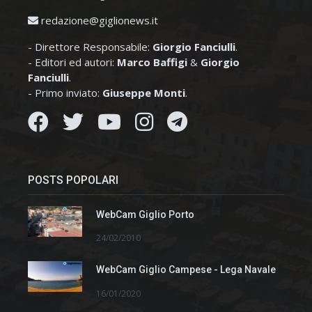
redazione@giglionews.it
- Direttore Responsabile:
Giorgio Fanciulli
.
- Editori ed autori:
Marco Baffigi
&
Giorgio
Fanciulli
.
- Primo inviato:
Giuseppe Monti
.
POSTS POPOLARI
WebCam Giglio Porto
24/02/2010
WebCam Giglio Campese - Lega Navale
16/01/2020