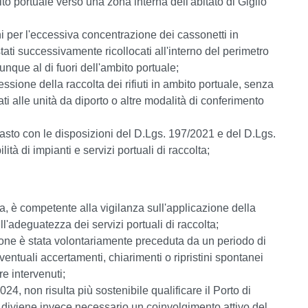
bito portuale verso una zona interna dell'abitato di Giglio
ni per l'eccessiva concentrazione dei cassonetti in
stati successivamente ricollocati all'interno del perimetro
unque al di fuori dell'ambito portuale;
ressione della raccolta dei rifiuti in ambito portuale, senza
icati alle unità da diporto o altre modalità di conferimento
rasto con le disposizioni del D.Lgs. 197/2021 e del D.Lgs.
tà di impianti e servizi portuali di raccolta;
a, è competente alla vigilanza sull'applicazione della
ull'adeguatezza dei servizi portuali di raccolta;
ione è stata volontariamente preceduta da un periodo di
eventuali accertamenti, chiarimenti o ripristini spontanei
re intervenuti;
4, non risulta più sostenibile qualificare il Porto di
 diviene invece necessario un coinvolgimento attivo del