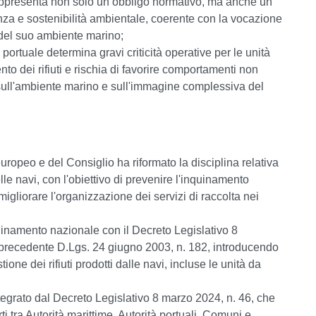
 rappresenta non solo un obbligo normativo, ma anche un
nza e sostenibilità ambientale, coerente con la vocazione
la del suo ambiente marino;
portuale determina gravi criticità operative per le unità
ento dei rifiuti e rischia di favorire comportamenti non
 sull'ambiente marino e sull'immagine complessiva del
ropeo e del Consiglio ha riformato la disciplina relativa
delle navi, con l'obiettivo di prevenire l'inquinamento
 migliorare l'organizzazione dei servizi di raccolta nei
ordinamento nazionale con il Decreto Legislativo 8
 precedente D.Lgs. 24 giugno 2003, n. 182, introducendo
one dei rifiuti prodotti dalle navi, incluse le unità da
ntegrato dal Decreto Legislativo 8 marzo 2024, n. 46, che
 tra Autorità marittime, Autorità portuali, Comuni e