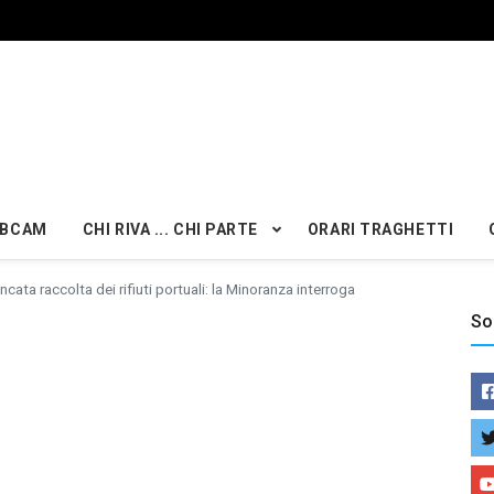
BCAM
CHI RIVA ... CHI PARTE
ORARI TRAGHETTI
cata raccolta dei rifiuti portuali: la Minoranza interroga
So