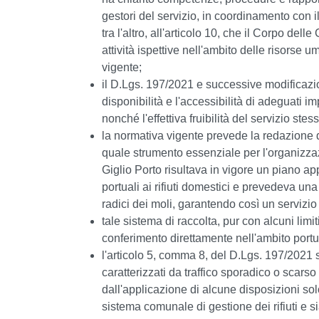
gestori del servizio, in coordinamento con 
tra l'altro, all'articolo 10, che il Corpo de
attività ispettive nell'ambito delle risorse 
vigente;
il D.Lgs. 197/2021 e successive modificazion
disponibilità e l'accessibilità di adeguati impi
nonché l'effettiva fruibilità del servizio stes
la normativa vigente prevede la redazione di
quale strumento essenziale per l'organizzazi
Giglio Porto risultava in vigore un piano ap
portuali ai rifiuti domestici e prevedeva una
radici dei moli, garantendo così un servizio
tale sistema di raccolta, pur con alcuni limi
conferimento direttamente nell'ambito portu
l'articolo 5, comma 8, del D.Lgs. 197/2021 s
caratterizzati da traffico sporadico o scars
dall'applicazione di alcune disposizioni solo 
sistema comunale di gestione dei rifiuti e s