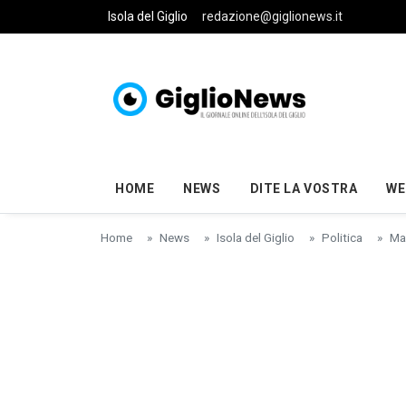
Skip to main content
Isola del Giglio
redazione@giglionews.it
HOME
NEWS
DITE LA VOSTRA
WE
Home
News
Isola del Giglio
Politica
Man