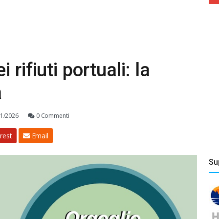
rifiuti portuali: la
a
1/2026
0 Commenti
rest
Email
Su