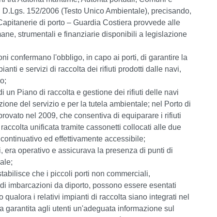
il D.Lgs. 152/2006 (Testo Unico Ambientale), precisando,
lle Capitanerie di porto – Guardia Costiera provvede alle
umane, strumentali e finanziarie disponibili a legislazione
i confermano l'obbligo, in capo ai porti, di garantire la
anti e servizi di raccolta dei rifiuti prodotti dalle navi,
so;
 un Piano di raccolta e gestione dei rifiuti delle navi
one del servizio e per la tutela ambientale; nel Porto di
provato nel 2009, che consentiva di equiparare i rifiuti
 raccolta unificata tramite cassonetti collocati alle due
 continuativo ed effettivamente accessibile;
ti, era operativo e assicurava la presenza di punti di
ale;
tabilisce che i piccoli porti non commerciali,
o di imbarcazioni da diporto, possono essere esentati
qualora i relativi impianti di raccolta siano integrati nel
ia garantita agli utenti un'adeguata informazione sul