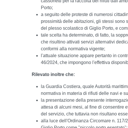
cassonetti per la raccolta dei rifiuti dall'am
Porto;
a seguito delle proteste di numerosi cittadi
prossimità delle abitazioni, gli stessi sono 
del plesso scolastico di Giglio Porto, e com
tale scelta ha determinato, di fatto, la sopp
che risultino attivati servizi alternativi ded
conformi alla normativa vigente;
l'attuale situazione appare pertanto in cont
46/2024, che impongono l'effettiva disponibili
Rilevato inoltre che:
la Guardia Costiera, quale Autorità marittim
normativa in materia di rifiuti delle navi e s
la presentazione della presente interrogaz
attesa di alcuni mesi, al fine di consentire 
del servizio, che tuttavia non risultano esse
alla luce dell'Ordinanza Circomare n. 117/202
Giglio Porto come "piccolo porto esentato";