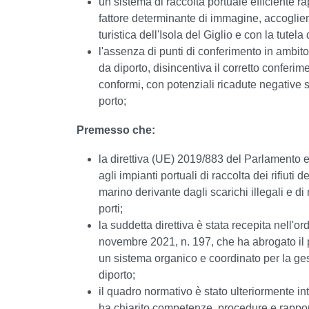
un sistema di raccolta portuale efficiente
fattore determinante di immagine, accoglie
turistica dell'Isola del Giglio e con la tute
l'assenza di punti di conferimento in ambito 
da diporto, disincentiva il corretto conferim
conformi, con potenziali ricadute negative
porto;
Premesso che:
la direttiva (UE) 2019/883 del Parlamento eu
agli impianti portuali di raccolta dei rifiuti 
marino derivante dagli scarichi illegali e di
porti;
la suddetta direttiva è stata recepita nell'
novembre 2021, n. 197, che ha abrogato il
un sistema organico e coordinato per la gesti
diporto;
il quadro normativo è stato ulteriormente i
ha chiarito competenze, procedure e rapporti