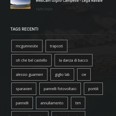
WebCam Giglio Campese - Lega Navale
16/01/2020
TAGS RECENTI
mcguinnesite
traposti
oh che bel castello
la danza di bacco
alessio guarnieri
giglio lab
cie
sparavieri
pannelli fotovoltaici
pontili
pannelli
annullamento
tim