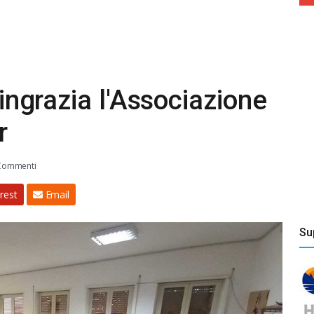
ringrazia l'Associazione
r
Commenti
rest
Email
Su