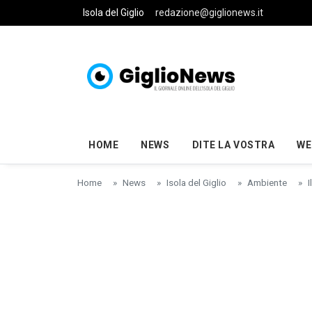
Skip to main content
Isola del Giglio
redazione@giglionews.it
HOME
NEWS
DITE LA VOSTRA
WE
Home
News
Isola del Giglio
Ambiente
I