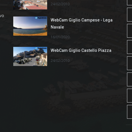
24/02/2010
ivo
WebCam Giglio Campese - Lega
Navale
16/01/2020
WebCam Giglio Castello Piazza
24/02/2010