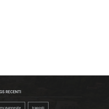
GS RECENTI
mcguinnesite
traposti