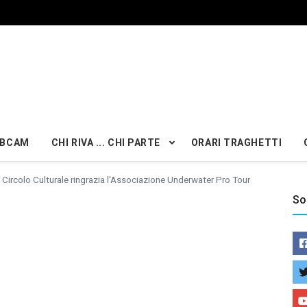
BCAM
CHI RIVA ... CHI PARTE
ORARI TRAGHETTI
l Circolo Culturale ringrazia l'Associazione Underwater Pro Tour
So