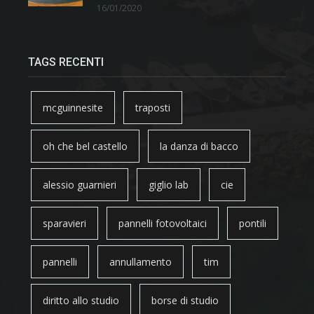
16/01/2020
TAGS RECENTI
mcguinnesite
traposti
oh che bel castello
la danza di bacco
alessio guarnieri
giglio lab
cie
sparavieri
pannelli fotovoltaici
pontili
pannelli
annullamento
tim
diritto allo studio
borse di studio