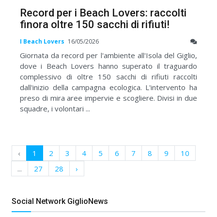
Record per i Beach Lovers: raccolti
finora oltre 150 sacchi di rifiuti!
I Beach Lovers
16/05/2026
Giornata da record per l'ambiente all'Isola del Giglio,
dove i Beach Lovers hanno superato il traguardo
complessivo di oltre 150 sacchi di rifiuti raccolti
dall'inizio della campagna ecologica. L'intervento ha
preso di mira aree impervie e scogliere. Divisi in due
squadre, i volontari ...
‹
1
2
3
4
5
6
7
8
9
10
...
27
28
›
Social Network GiglioNews