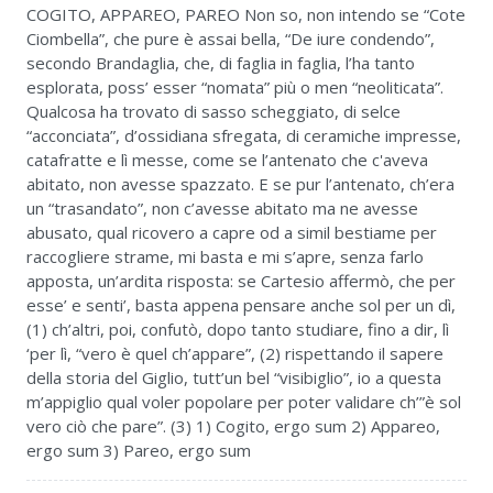
COGITO, APPAREO, PAREO Non so, non intendo se “Cote
Ciombella”, che pure è assai bella, “De iure condendo”,
secondo Brandaglia, che, di faglia in faglia, l’ha tanto
esplorata, poss’ esser “nomata” più o men “neoliticata”.
Qualcosa ha trovato di sasso scheggiato, di selce
“acconciata”, d’ossidiana sfregata, di ceramiche impresse,
catafratte e lì messe, come se l’antenato che c'aveva
abitato, non avesse spazzato. E se pur l’antenato, ch’era
un “trasandato”, non c’avesse abitato ma ne avesse
abusato, qual ricovero a capre od a simil bestiame per
raccogliere strame, mi basta e mi s’apre, senza farlo
apposta, un’ardita risposta: se Cartesio affermò, che per
esse’ e senti’, basta appena pensare anche sol per un dì,
(1) ch’altri, poi, confutò, dopo tanto studiare, fino a dir, lì
‘per lì, “vero è quel ch’appare”, (2) rispettando il sapere
della storia del Giglio, tutt’un bel “visibiglio”, io a questa
m’appiglio qual voler popolare per poter validare ch’”è sol
vero ciò che pare”. (3) 1) Cogito, ergo sum 2) Appareo,
ergo sum 3) Pareo, ergo sum