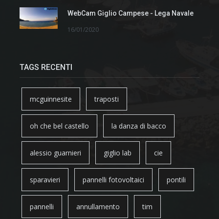
WebCam Giglio Campese - Lega Navale
16/01/2020
TAGS RECENTI
mcguinnesite
traposti
oh che bel castello
la danza di bacco
alessio guarnieri
giglio lab
cie
sparavieri
pannelli fotovoltaici
pontili
pannelli
annullamento
tim