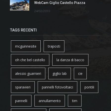
WebCam Giglio Castello Piazza
24/02/2010
TAGS RECENTI
mcguinnesite
traposti
oh che bel castello
la danza di bacco
alessio guarnieri
giglio lab
cie
sparavieri
pannelli fotovoltaici
pontili
pannelli
annullamento
tim