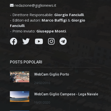
redazione@giglionews.it
- Direttore Responsabile:
Giorgio Fanciulli
.
- Editori ed autori:
Marco Baffigi
&
Giorgio
Fanciulli
.
- Primo inviato:
Giuseppe Monti
.
POSTS POPOLARI
WebCam Giglio Porto
24/02/2010
WebCam Giglio Campese - Lega Navale
16/01/2020