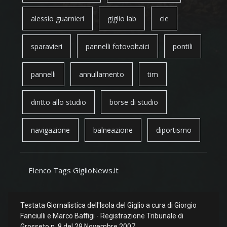
alessio guarnieri
giglio lab
cie
sparavieri
pannelli fotovoltaici
pontili
pannelli
annullamento
tim
diritto allo studio
borse di studio
navigazione
balneazione
diportismo
Elenco Tags GiglioNews.it
Testata Giornalistica dell'Isola del Giglio a cura di Giorgio
Fanciulli e Marco Baffigi - Registrazione Tribunale di
Grosseto n. 8 del 29 Novembre 2007