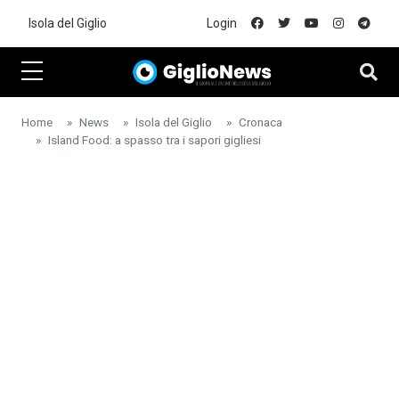
Skip to main content
Isola del Giglio
Login
Home
News
Isola del Giglio
Cronaca
Island Food: a spasso tra i sapori gigliesi