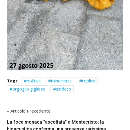
Tags
politica
minoranza
replica
orgoglio gigliese
sindaco
« Articolo Precedente
La foca monaca "ascoltata" a Montecristo: la
bioacustica conferma una presenza rarissima