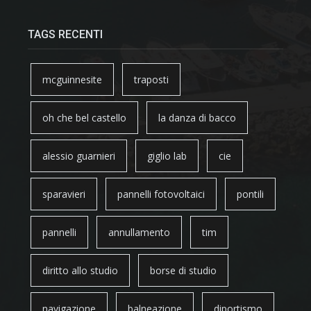
TAGS RECENTI
mcguinnesite
traposti
oh che bel castello
la danza di bacco
alessio guarnieri
giglio lab
cie
sparavieri
pannelli fotovoltaici
pontili
pannelli
annullamento
tim
diritto allo studio
borse di studio
navigazione
balneazione
diportismo