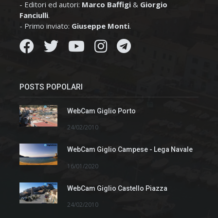
- Editori ed autori:
Marco Baffigi
&
Giorgio
Fanciulli
.
- Primo inviato:
Giuseppe Monti
.
POSTS POPOLARI
WebCam Giglio Porto
24/02/2010
WebCam Giglio Campese - Lega Navale
16/01/2020
WebCam Giglio Castello Piazza
24/02/2010