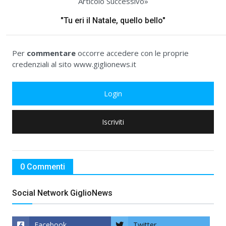
Articolo Successivo»
"Tu eri il Natale, quello bello"
Per
commentare
occorre accedere con le proprie
credenziali al sito www.giglionews.it
Login
Iscriviti
0 Commenti
Social Network GiglioNews
Facebook
Twitter