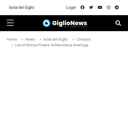
Skip to main content
Isola del Giglio
Login
Home
News
Isola del Giglio
Cronaca
Lavori Rocca Pisana: la Minoranza interroga