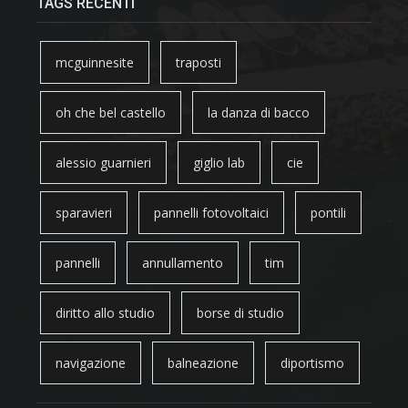
TAGS RECENTI
mcguinnesite
traposti
oh che bel castello
la danza di bacco
alessio guarnieri
giglio lab
cie
sparavieri
pannelli fotovoltaici
pontili
pannelli
annullamento
tim
diritto allo studio
borse di studio
navigazione
balneazione
diportismo