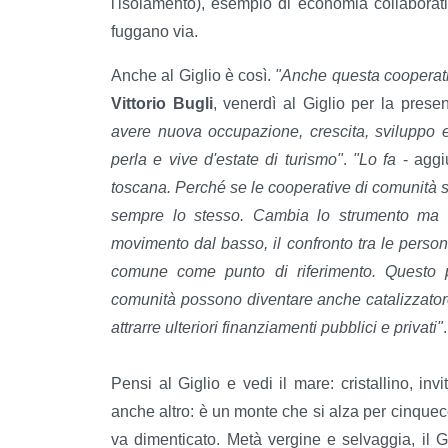
l'isolamento), esempio di economia collaborativ
fuggano via.
Anche al Giglio è così.
"Anche questa cooperat
Vittorio Bugli
, venerdì al Giglio per la prese
avere nuova occupazione, crescita, sviluppo e
perla e vive d'estate di turismo"
.
"Lo fa
- aggi
toscana. Perché se le cooperative di comunità s
sempre lo stesso. Cambia lo strumento ma gli
movimento dal basso, il confronto tra le person
comune come punto di riferimento. Questo pr
comunità possono diventare anche catalizzatore
attrarre ulteriori finanziamenti pubblici e privati"
Pensi al Giglio e vedi il mare: cristallino, invi
anche altro: è un monte che si alza per cinquec
va dimenticato. Metà vergine e selvaggia, il Gi