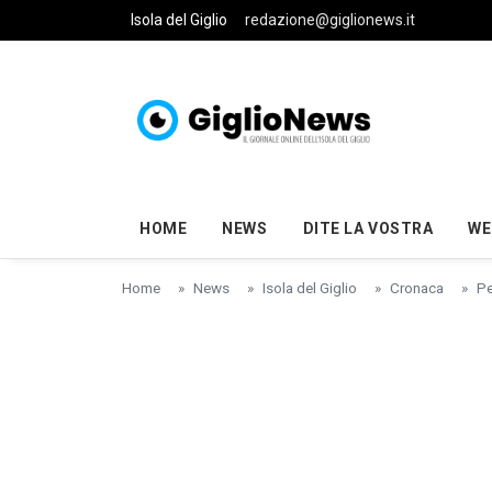
Skip to main content
Isola del Giglio
redazione@giglionews.it
HOME
NEWS
DITE LA VOSTRA
WE
Home
News
Isola del Giglio
Cronaca
Pe