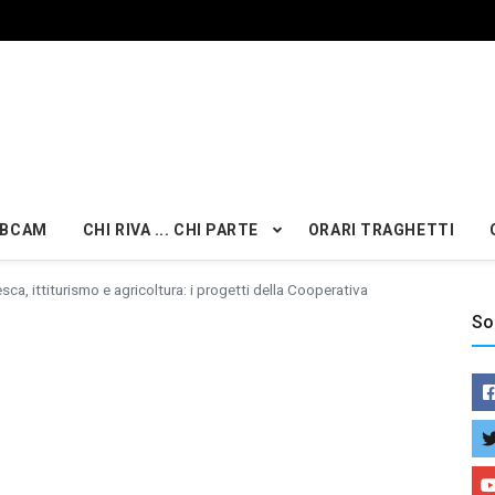
BCAM
CHI RIVA ... CHI PARTE
ORARI TRAGHETTI
sca, ittiturismo e agricoltura: i progetti della Cooperativa
So