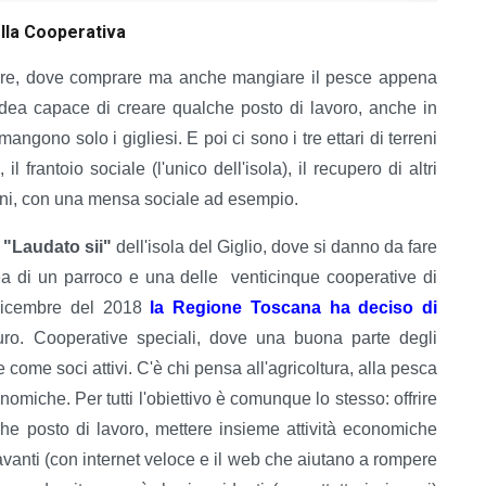
ella Cooperativa
 mare, dove comprare ma anche mangiare il pesce appena
'idea capace di creare qualche posto di lavoro, anche in
angono solo i gigliesi. E poi ci sono i tre ettari di terreni
l frantoio sociale (l'unico dell'isola), il recupero di altri
iani, con una mensa sociale ad esempio.
 "Laudato sii"
dell'isola del Giglio, dove si danno da fare
ea di un parroco e una delle venticinque cooperative di
 dicembre del 2018
la Regione Toscana ha deciso di
o. Cooperative speciali, dove una buona parte degli
 come soci attivi. C'è chi pensa all'agricoltura, alla pesca
omiche. Per tutti l'obiettivo è comunque lo stesso: offrire
che posto di lavoro, mettere insieme attività economiche
vanti (con internet veloce e il web che aiutano a rompere