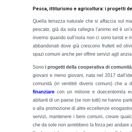
Pesca, ittiturismo e agricoltura: i progetti d
Quella terrazza naturale che si affaccia sul
pescato, già da sola rallegra l'animo ed è un
inverno quando sull'isola non ci sono turisti e rim
abbandonati dove già crescono frutteti ed olivi, i
spazi comuni anche per offrire servizi agli anz
Sono
i progetti della cooperativa di comunità
giovani e meno giovani, nata nel 2017 dall'id
comunità (in ventitré diversi comuni) che a
finanziare
con un milione e duecentomila eur
abitanti di un paese (se non tutti) ne hanno parte
o alla promozione di altre eccellenze enogastron
servizi, mantenere i beni comuni, creare qual
che da sole non avrebbero la forza per andare a