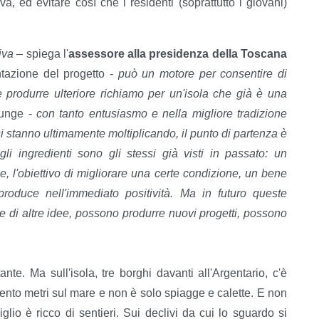
a, ed evitare così che i residenti (soprattutto i giovani)
iva
– spiega l'
assessore alla presidenza della Toscana
ntazione del progetto -
può un motore per consentire di
 produrre ulteriore richiamo per un'isola che già è una
unge -
con tanto entusiasmo e nella migliore tradizione
i stanno ultimamente moltiplicando, il punto di partenza è
 ingredienti sono gli stessi già visti in passato: un
e, l'obiettivo di migliorare una certe condizione, un bene
oduce nell'immediato positività. Ma in futuro queste
 di altre idee, possono produrre nuovi progetti, possono
.
tante. Ma sull'isola, tre borghi davanti all'Argentario, c'è
ento metri sul mare e non è solo spiagge e calette. E non
glio è ricco di sentieri. Sui declivi da cui lo sguardo si