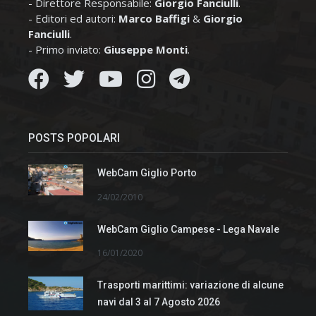
- Direttore Responsabile:
Giorgio Fanciulli
.
- Editori ed autori:
Marco Baffigi
&
Giorgio
Fanciulli
.
- Primo inviato:
Giuseppe Monti
.
POSTS POPOLARI
WebCam Giglio Porto
24/02/2010
WebCam Giglio Campese - Lega Navale
16/01/2020
Trasporti marittimi: variazione di alcune
navi dal 3 al 7 Agosto 2026