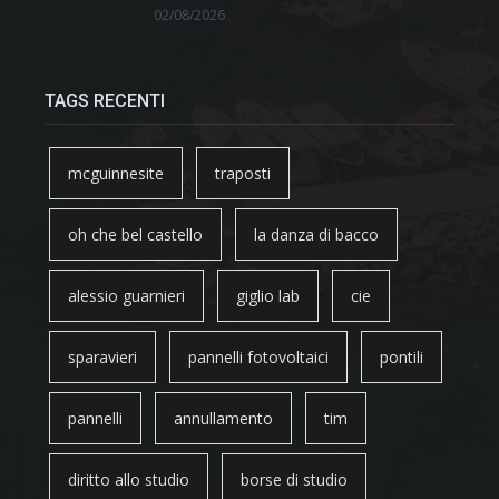
02/08/2026
TAGS RECENTI
mcguinnesite
traposti
oh che bel castello
la danza di bacco
alessio guarnieri
giglio lab
cie
sparavieri
pannelli fotovoltaici
pontili
pannelli
annullamento
tim
diritto allo studio
borse di studio