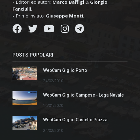
- Editori ed autori:
Marco Baffigi
&
Giorgio
Fanciulli
.
- Primo inviato:
Giuseppe Monti
.
POSTS POPOLARI
WebCam Giglio Porto
24/02/2010
WebCam Giglio Campese - Lega Navale
16/01/2020
WebCam Giglio Castello Piazza
24/02/2010