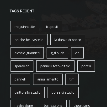
TAGS RECENTI
mcguinnesite
traposti
oh che bel castello
la danza di bacco
alessio guarnieri
giglio lab
cie
sparavieri
pannelli fotovoltaici
pontili
pannelli
annullamento
tim
diritto allo studio
borse di studio
navigazione
balneazione
diportismo