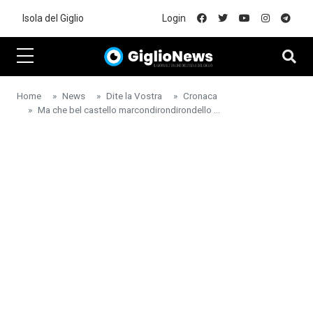
Skip to main content
Isola del Giglio
Login
Home
News
Dite la Vostra
Cronaca
Ma che bel castello marcondirondirondello ...