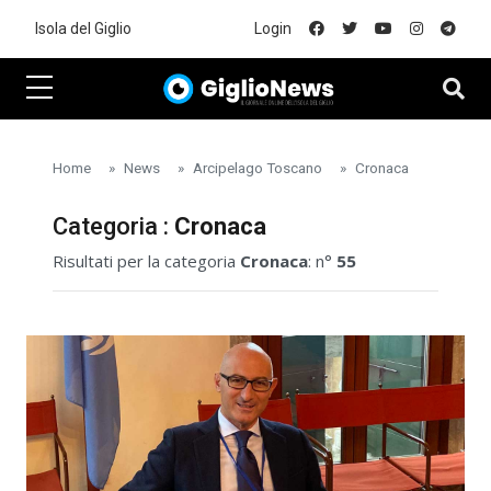
Skip to main content
Isola del Giglio
Login
Home
News
Arcipelago Toscano
Cronaca
Categoria :
Cronaca
Risultati per la categoria
Cronaca
: n°
55