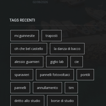
02/08/2026
TAGS RECENTI
mcguinnesite
traposti
oh che bel castello
la danza di bacco
alessio guarnieri
giglio lab
cie
sparavieri
pannelli fotovoltaici
pontili
pannelli
annullamento
tim
diritto allo studio
borse di studio