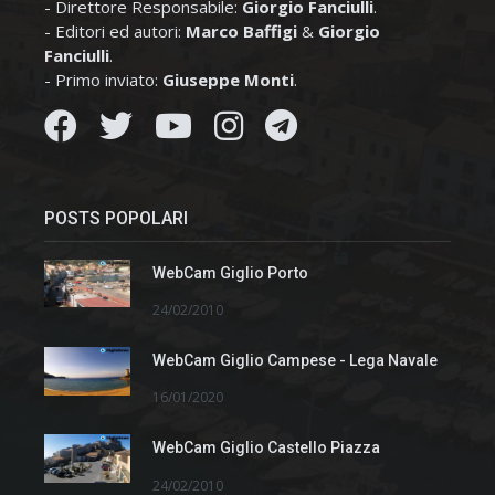
- Direttore Responsabile:
Giorgio Fanciulli
.
- Editori ed autori:
Marco Baffigi
&
Giorgio
Fanciulli
.
- Primo inviato:
Giuseppe Monti
.
POSTS POPOLARI
WebCam Giglio Porto
24/02/2010
WebCam Giglio Campese - Lega Navale
16/01/2020
WebCam Giglio Castello Piazza
24/02/2010