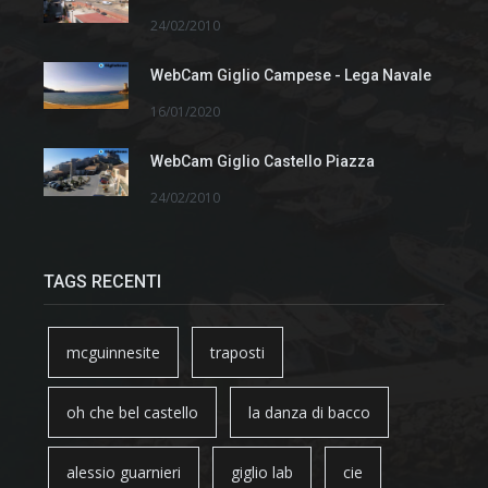
24/02/2010
WebCam Giglio Campese - Lega Navale
16/01/2020
WebCam Giglio Castello Piazza
24/02/2010
TAGS RECENTI
mcguinnesite
traposti
oh che bel castello
la danza di bacco
alessio guarnieri
giglio lab
cie