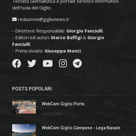
Testata Giornalistica e portale turistico informativo
dell'Isola del Giglio.
redazione@giglionews.it
- Direttore Responsabile:
Giorgio Fanciulli
.
- Editori ed autori:
Marco Baffigi
&
Giorgio
Fanciulli
.
- Primo inviato:
Giuseppe Monti
.
POSTS POPOLARI
WebCam Giglio Porto
24/02/2010
WebCam Giglio Campese - Lega Navale