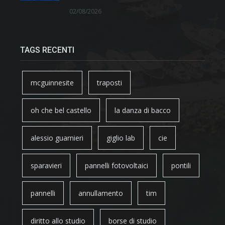
02/08/2026
TAGS RECENTI
mcguinnesite
traposti
oh che bel castello
la danza di bacco
alessio guarnieri
giglio lab
cie
sparavieri
pannelli fotovoltaici
pontili
pannelli
annullamento
tim
diritto allo studio
borse di studio