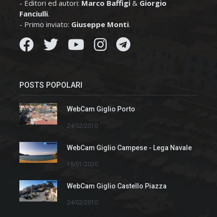
- Editori ed autori:
Marco Baffigi
&
Giorgio
Fanciulli
.
- Primo inviato:
Giuseppe Monti
.
POSTS POPOLARI
WebCam Giglio Porto
24/02/2010
WebCam Giglio Campese - Lega Navale
16/01/2020
WebCam Giglio Castello Piazza
24/02/2010