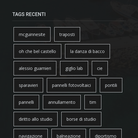
TAGS RECENTI
mcguinnesite
traposti
oh che bel castello
la danza di bacco
alessio guarnieri
giglio lab
cie
sparavieri
pannelli fotovoltaici
pontili
pannelli
annullamento
tim
diritto allo studio
borse di studio
navigazione
balneazione
diportismo