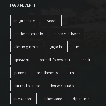
TAGS RECENTI
mcguinnesite
traposti
oh che bel castello
la danza di bacco
alessio guarnieri
giglio lab
cie
sparavieri
pannelli fotovoltaici
pontili
pannelli
annullamento
tim
diritto allo studio
borse di studio
navigazione
balneazione
diportismo