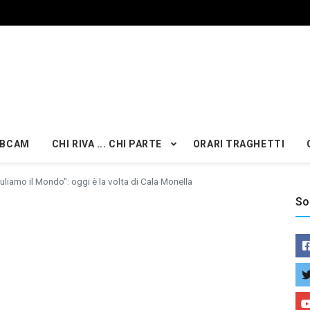
BCAM
CHI RIVA ... CHI PARTE
ORARI TRAGHETTI
uliamo il Mondo": oggi è la volta di Cala Monella
So