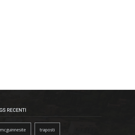
GS RECENTI
mcguinnesite
traposti