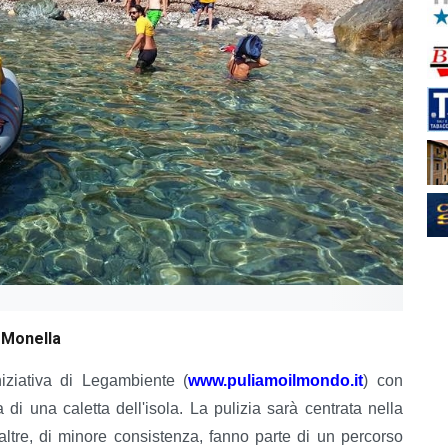
 Monella
niziativa di Legambiente (
www.puliamoilmondo.it
) con
ia di una caletta dell'isola. La pulizia sarà centrata nella
ltre, di minore consistenza, fanno parte di un percorso