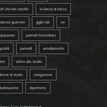
oh che bel castello
la danza di bacco
alessio guarnieri
giglio lab
cie
sparavieri
pannelli fotovoltaici
pontili
pannelli
annullamento
tim
diritto allo studio
borse di studio
navigazione
balneazione
diportismo
Elenco Tags GiglioNews.it