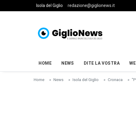
Skip to main content
Isola del Giglio
redazione@giglionews.it
HOME
NEWS
DITE LA VOSTRA
WE
Home
News
Isola del Giglio
Cronaca
"P