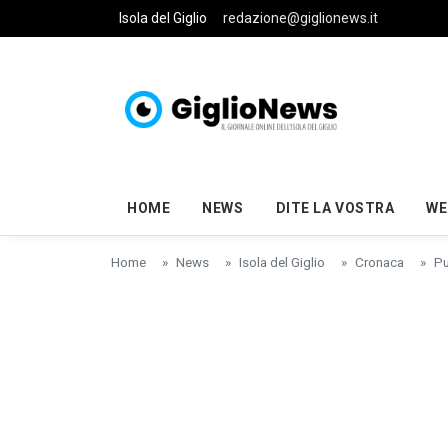
Skip to main content
Isola del Giglio
redazione@giglionews.it
HOME
NEWS
DITE LA VOSTRA
WE
Home
News
Isola del Giglio
Cronaca
Pu