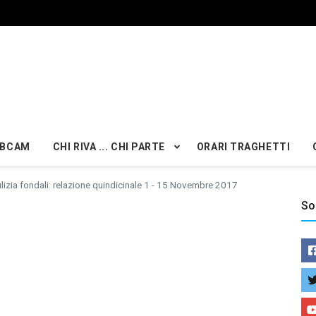
BCAM
CHI RIVA ... CHI PARTE
ORARI TRAGHETTI
lizia fondali: relazione quindicinale 1 - 15 Novembre 2017
So