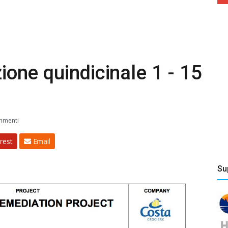
zione quindicinale 1 - 15
mmenti
rest
Email
Su