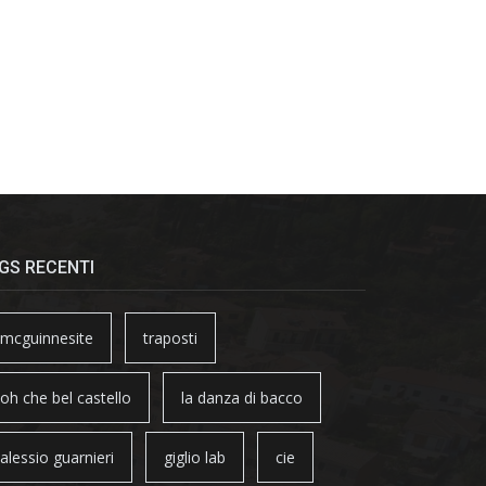
GS RECENTI
mcguinnesite
traposti
oh che bel castello
la danza di bacco
alessio guarnieri
giglio lab
cie