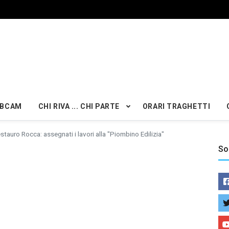
BCAM
CHI RIVA ... CHI PARTE
ORARI TRAGHETTI
stauro Rocca: assegnati i lavori alla "Piombino Edilizia"
So