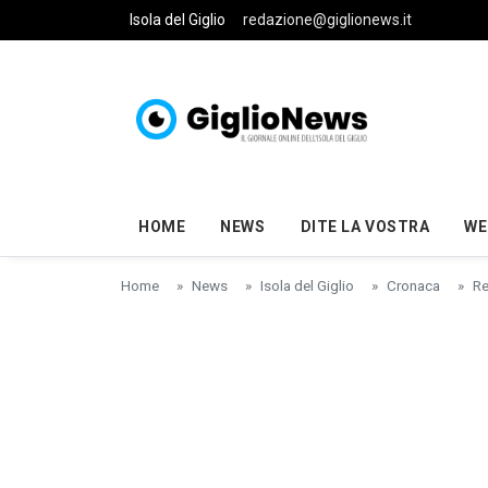
Skip to main content
Isola del Giglio
redazione@giglionews.it
HOME
NEWS
DITE LA VOSTRA
WE
Home
News
Isola del Giglio
Cronaca
Re