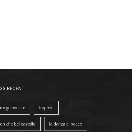
GS RECENTI
mcguinnesite
traposti
oh che bel castello
la danza di bacco