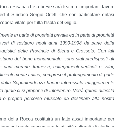
 Rocca Pisana che a breve sarà teatro di importanti lavori.
 il Sindaco Sergio Ortelli che con particolare enfasi
’opera vitale per tutta l’Isola del Giglio.
mente in parte di proprietà privata ed in parte di proprietà
lavori di restauro negli anni 1990-1998 da parte della
ggistici delle Provincie di Siena e Grosseto. Con tali
 restauro del bene monumentale, sono stati predisposti gli
parti murarie, tramezzi, collegamenti verticali e solai,
ufficientemente antico, compreso il prolungamento di parte
po dalla Soprintendenza hanno interessato maggiormente
a quale ci si propone di intervenire. Verrà quindi allestita
o e proprio percorso museale da destinare alla nostra
rno della Rocca costituirà un fatto assai importante per
ione nel quale concentrare le attività culturali, di studio e