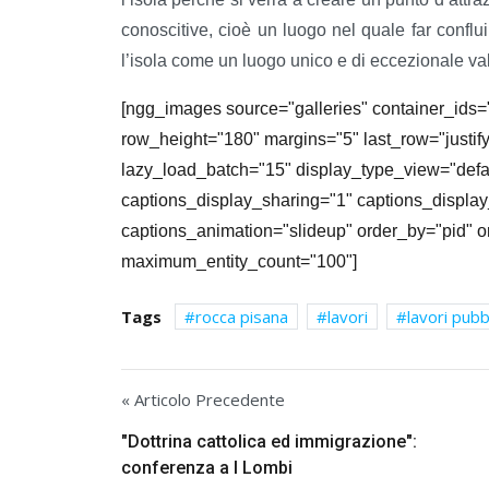
conoscitive, cioè un luogo nel quale far confluir
l’isola come un luogo unico e di eccezionale va
[ngg_images source="galleries" container_ids
row_height="180" margins="5" last_row="justify
lazy_load_batch="15" display_type_view="defa
captions_display_sharing="1" captions_display_
captions_animation="slideup" order_by="pid" o
maximum_entity_count="100"]
Tags
rocca pisana
lavori
lavori pubbl
« Articolo Precedente
"Dottrina cattolica ed immigrazione":
conferenza a I Lombi