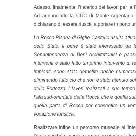
Adesso, finalmente, l’incarico dei lavori per la
Ad annunciarlo la CUC di Monte Argentario ed
dichiarano di essere riusciti a portare in porto un
La Rocca Pisana di Giglio Castello risulta attual
dello Stato. Il bene è stato interessato da 
Soprintendenza ai Beni Architettonici e paesa
interventi è stato fatto un primo intervento di
impianti, sono state demolite anche numerose 
eliminando tutto ciò che non è stato ritenuto s
della Fortezza. I lavori realizzati a suo tem
l’ala sud-orientale della Rocca che è quella sull
quella parte di Rocca per consentire un ver
vocazione turistica.
Realizzare infine un percorso museale all’inte
l’isola perché si verrà a creare un punto d’attraz