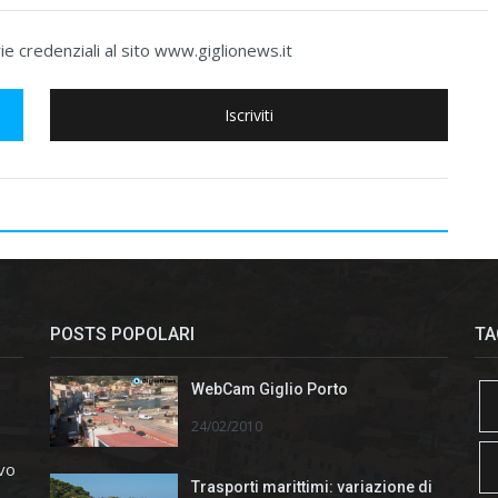
e credenziali al sito www.giglionews.it
Iscriviti
POSTS POPOLARI
TA
WebCam Giglio Porto
24/02/2010
ivo
Trasporti marittimi: variazione di