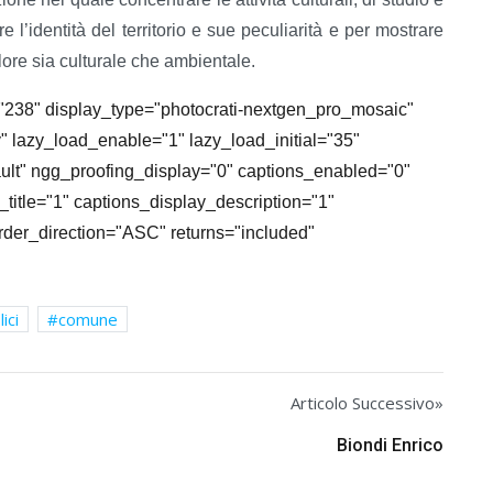
e l’identità del territorio e sue peculiarità e per mostrare
lore sia culturale che ambientale.
="238" display_type="photocrati-nextgen_pro_mosaic"
" lazy_load_enable="1" lazy_load_initial="35"
ult" ngg_proofing_display="0" captions_enabled="0"
title="1" captions_display_description="1"
rder_direction="ASC" returns="included"
ici
comune
Articolo Successivo»
Biondi Enrico