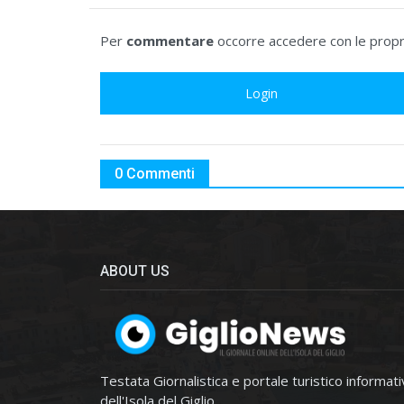
Per
commentare
occorre accedere con le propri
Login
0 Commenti
ABOUT US
Testata Giornalistica e portale turistico informat
dell'Isola del Giglio.