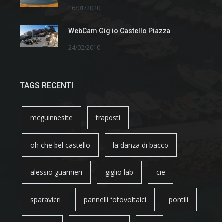
16/01/2020
WebCam Giglio Castello Piazza
24/02/2010
TAGS RECENTI
mcguinnesite
traposti
oh che bel castello
la danza di bacco
alessio guarnieri
giglio lab
cie
sparavieri
pannelli fotovoltaici
pontili