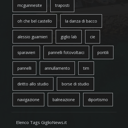
mcguinnesite
traposti
oh che bel castello
la danza di bacco
alessio guarnieri
giglio lab
cie
sparavieri
pannelli fotovoltaici
pontili
pannelli
annullamento
tim
diritto allo studio
borse di studio
navigazione
balneazione
diportismo
Elenco Tags GiglioNews.it