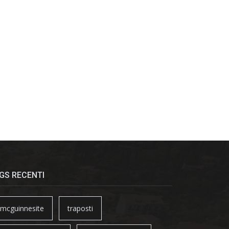
GS RECENTI
mcguinnesite
traposti