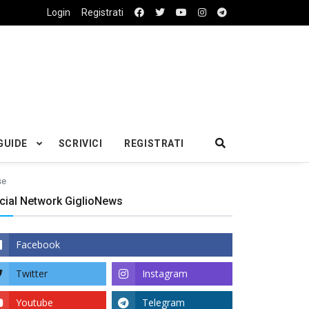
Login
Registrati
GUIDE
SCRIVICI
REGISTRATI
se
cial Network GiglioNews
Facebook
Twitter
Instagram
Youtube
Telegram