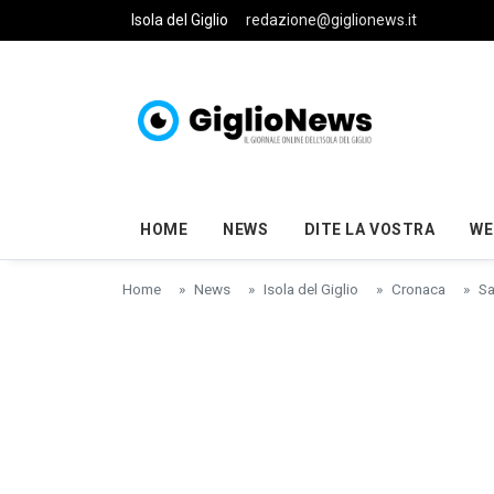
Skip to main content
Isola del Giglio
redazione@giglionews.it
HOME
NEWS
DITE LA VOSTRA
WE
Home
News
Isola del Giglio
Cronaca
Sa