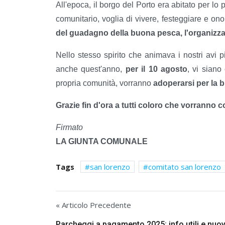
All'epoca, il borgo del Porto era abitato per lo p
comunitario, voglia di vivere, festeggiare e on
del guadagno della buona pesca, l'organizza
Nello stesso spirito che animava i nostri avi p
anche quest'anno,
per il 10 agosto
, vi siano
propria comunità, vorranno
adoperarsi per la b
Grazie fin d'ora a tutti coloro che vorranno c
Firmato
LA GIUNTA COMUNALE
Tags
san lorenzo
comitato san lorenzo
« Articolo Precedente
Parcheggi a pagamento 2025: info utili e nuo