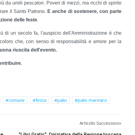
iù da umili pescatori. Poveri di mezzi, ma ricchi di spirito
orare il Santo Patrono.
E anche di sostenere, con parte
zione delle feste
.
iù di un secolo fa, l'auspicio dell'Amministrazione è che
 coloro che, con senso di responsabilità e amore per la
uona riuscita dell'evento.
ontribuire.
comune
festa
palio
palio marinaro
Articolo Successivo»
ve
"Libri Gratis": l'iniziativa della Regione toscana