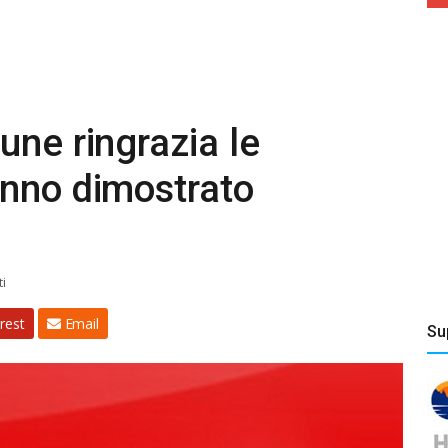
une ringrazia le
anno dimostrato
i
rest
Email
Su