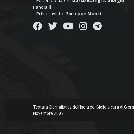
- Editori ed autori:
Marco Baffigi
&
Giorgio
Fanciulli
.
- Primo inviato:
Giuseppe Monti
.
Testata Giornalistica dell'Isola del Giglio a cura di Gio
Novembre 2007