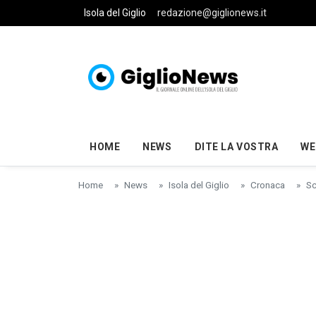
Skip to main content
Isola del Giglio
redazione@giglionews.it
HOME
NEWS
DITE LA VOSTRA
WE
Home
News
Isola del Giglio
Cronaca
Sc