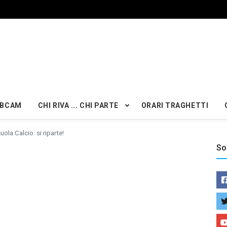
BCAM
CHI RIVA ... CHI PARTE
ORARI TRAGHETTI
uola Calcio: si riparte!
So