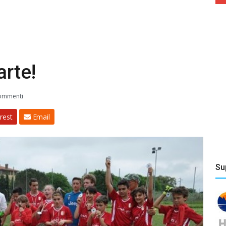
arte!
ommenti
rest
Email
Su