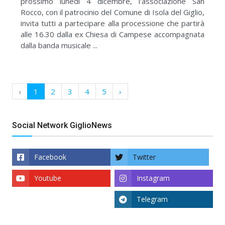
prossimo lunedì 4 dicembre, l'associazione San
Rocco, con il patrocinio del Comune di Isola del Giglio,
invita tutti a partecipare alla processione che partirà
alle 16.30 dalla ex Chiesa di Campese accompagnata
dalla banda musicale ...
‹
1
2
3
4
5
›
Social Network GiglioNews
Facebook
Twitter
Youtube
Instagram
Telegram