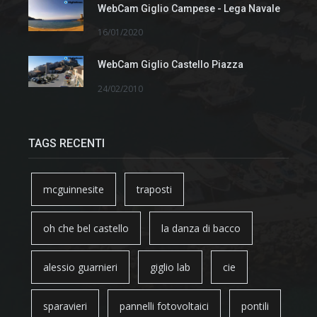
WebCam Giglio Campese - Lega Navale
16/01/2020
WebCam Giglio Castello Piazza
24/02/2010
TAGS RECENTI
mcguinnesite
traposti
oh che bel castello
la danza di bacco
alessio guarnieri
giglio lab
cie
sparavieri
pannelli fotovoltaici
pontili