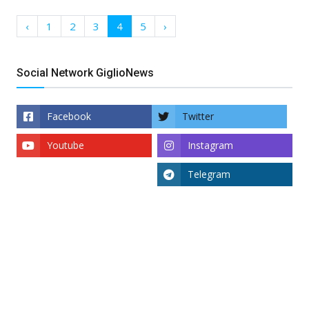
‹
1
2
3
4
5
›
Social Network GiglioNews
Facebook
Twitter
Youtube
Instagram
Telegram