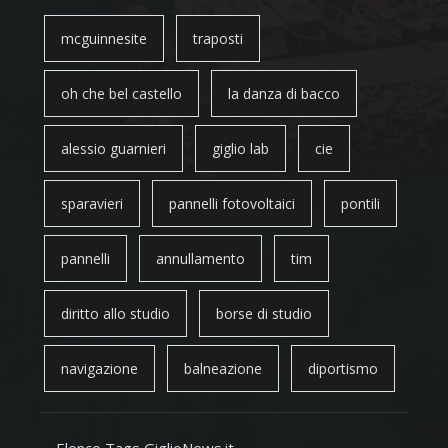
mcguinnesite
traposti
oh che bel castello
la danza di bacco
alessio guarnieri
giglio lab
cie
sparavieri
pannelli fotovoltaici
pontili
pannelli
annullamento
tim
diritto allo studio
borse di studio
navigazione
balneazione
diportismo
Elenco Tags GiglioNews.it