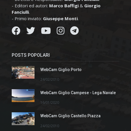
- Editori ed autori:
Marco Baffigi
&
Giorgio
Fanciulli
.
- Primo inviato:
Giuseppe Monti
.
POSTS POPOLARI
WebCam Giglio Porto
24/02/2010
WebCam Giglio Campese - Lega Navale
16/01/2020
WebCam Giglio Castello Piazza
24/02/2010