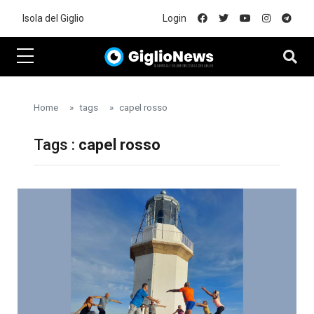
Skip to main content
Isola del Giglio
Login
Home
tags
capel rosso
Tags :
capel rosso