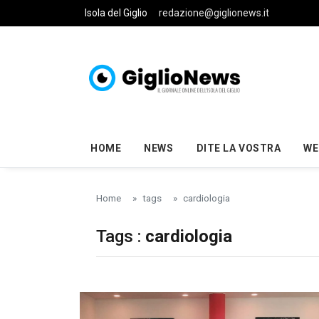
Skip to main content
Isola del Giglio
redazione@giglionews.it
HOME
NEWS
DITE LA VOSTRA
WE
Home
tags
cardiologia
Tags :
cardiologia