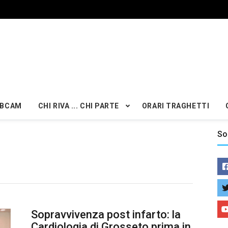
BCAM
CHI RIVA ... CHI PARTE
ORARI TRAGHETTI
So
Sopravvivenza post infarto: la
Cardiologia di Grosseto prima in