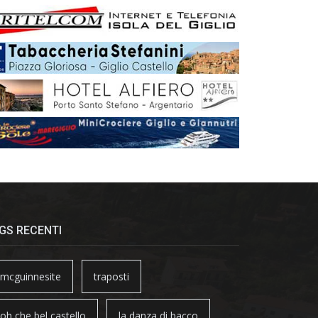
GS RECENTI
mcguinnesite
traposti
oh che bel castello
la danza di bacco