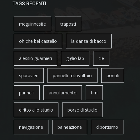
TAGS RECENTI
mcguinnesite
traposti
oh che bel castello
la danza di bacco
alessio guarnieri
giglio lab
cie
sparavieri
pannelli fotovoltaici
pontili
pannelli
annullamento
tim
diritto allo studio
borse di studio
navigazione
balneazione
diportismo