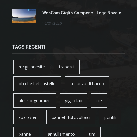
WebCam Giglio Campese - Lega Navale
16/01/2020
TAGS RECENTI
mcguinnesite
traposti
oh che bel castello
la danza di bacco
alessio guarnieri
giglio lab
cie
sparavieri
pannelli fotovoltaici
pontili
pannelli
annullamento
tim