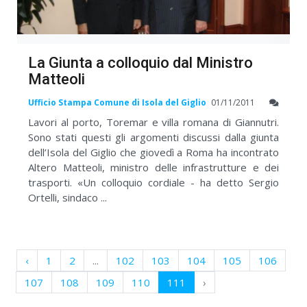
La Giunta a colloquio dal Ministro
Matteoli
Ufficio Stampa Comune di Isola del Giglio
01/11/2011
Lavori al porto, Toremar e villa romana di Giannutri.
Sono stati questi gli argomenti discussi dalla giunta
dell’Isola del Giglio che giovedì a Roma ha incontrato
Altero Matteoli, ministro delle infrastrutture e dei
trasporti. «Un colloquio cordiale - ha detto Sergio
Ortelli, sindaco ...
‹
1
2
...
102
103
104
105
106
107
108
109
110
111
›