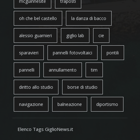
mcguinnesite
traposti
oh che bel castello
la danza di bacco
alessio guarnieri
giglio lab
cie
sparavieri
pannelli fotovoltaici
pontili
pannelli
annullamento
tim
diritto allo studio
borse di studio
navigazione
balneazione
diportismo
Elenco Tags GiglioNews.it