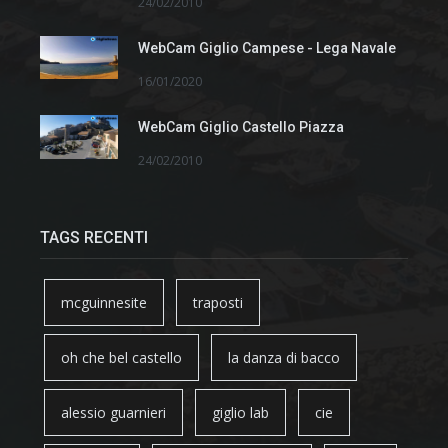
24/02/2010
WebCam Giglio Campese - Lega Navale
16/01/2020
WebCam Giglio Castello Piazza
24/02/2010
TAGS RECENTI
mcguinnesite
traposti
oh che bel castello
la danza di bacco
alessio guarnieri
giglio lab
cie