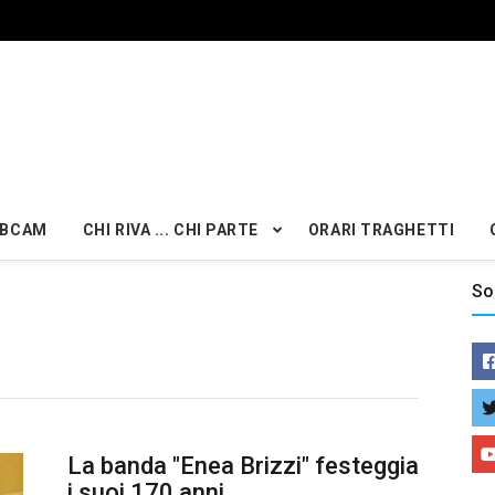
BCAM
CHI RIVA ... CHI PARTE
ORARI TRAGHETTI
So
La banda "Enea Brizzi" festeggia
i suoi 170 anni