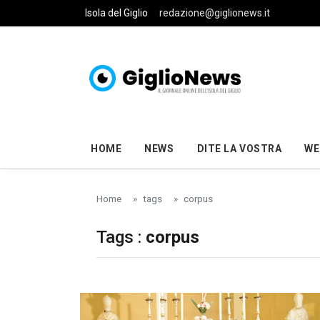
Skip to main content
Isola del Giglio
redazione@giglionews.it
HOME
NEWS
DITE LA VOSTRA
WE
Home
tags
corpus
Tags :
corpus