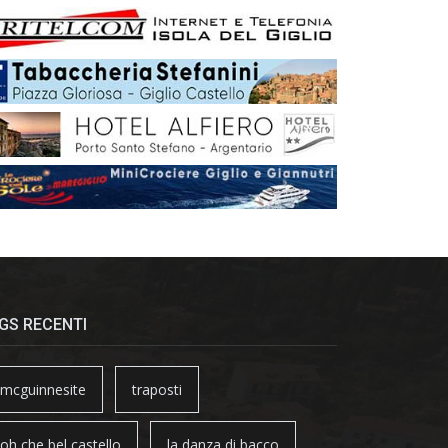
GS RECENTI
mcguinnesite
traposti
oh che bel castello
la danza di bacco