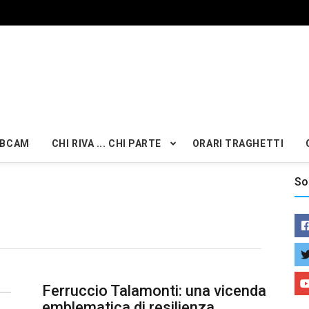
BCAM
CHI RIVA ... CHI PARTE
ORARI TRAGHETTI
So
Ferruccio Talamonti: una vicenda
emblematica di resilienza