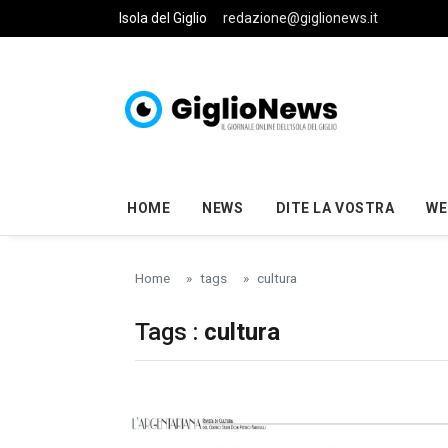
Skip to main content
Isola del Giglio
redazione@giglionews.it
HOME
NEWS
DITE LA VOSTRA
WE
Home
tags
cultura
Tags :
cultura